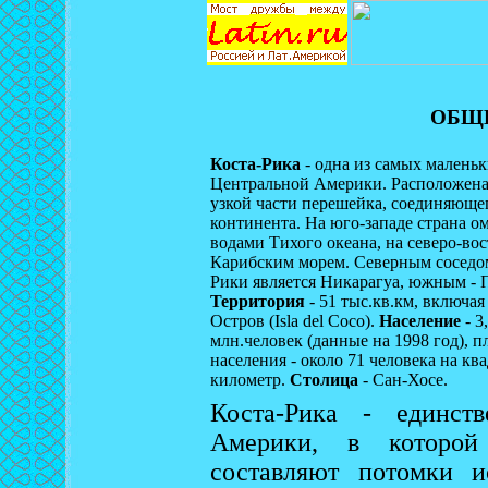
ОБЩ
Коста-Рика
- одна из самых маленьк
Центральной Америки. Расположена
узкой части перешейка, соединяюще
континента. На юго-западе страна о
водами Тихого океана, на северо-вос
Карибским морем. Северным соседо
Рики является Никарагуа, южным - 
Территория
- 51 тыс.кв.км, включа
Остров (Isla del Coco).
Население
- 3
млн.человек (данные на 1998 год), п
населения - около 71 человека на кв
километр.
Столица
- Сан-Хосе.
Коста-Рика - единст
Америки, в котор
составляют потомки и