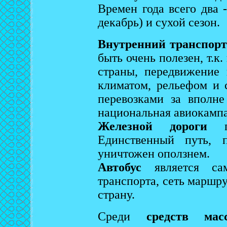
Времен года всего два 
декабрь) и сухой сезон.
Внутренний транспорт
быть очень полезен, т.к
страны, передвижение 
климатом, рельефом и 
перевозками за вполн
национальная авиокамп
Железной дороги
пр
Единственный путь,
уничтожен оползнем.
Автобус
является са
транспорта, сеть маршр
страну.
Среди
средств мас