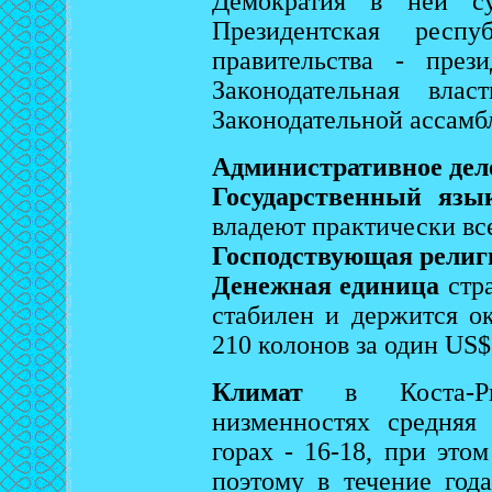
Демократия в ней су
Президентская респу
правительства - през
Законодательная влас
Законодательной ассамб
Административное дел
Государственный язы
владеют практически вс
Господствующая религ
Денежная единица
стра
стабилен и держится о
210 колонов за один US$
Климат
в Коста-Рик
низменностях средняя 
горах - 16-18, при это
поэтому в течение год