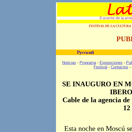
FESTIVAL DE LA CULTUR
PUB
Noticias
-
Programa
-
Exposiciones
-
Pub
Festival
-
Contactos
-
SE INAUGURO EN M
IBER
Cable de la agencia d
12
Esta noche en Moscú se i