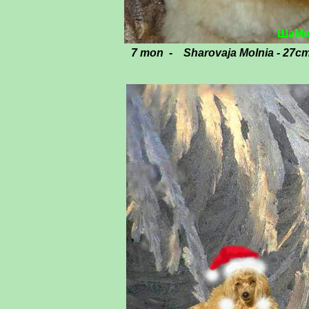
ШаМ
7 mon - Sharovaja Moln