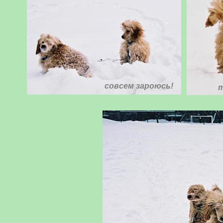
совсем зароюсь!
т