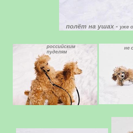
полёт на ушах -
уже о
российским
не 
пуделям