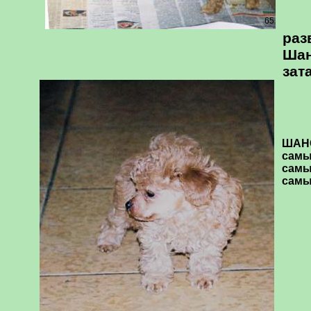
65
раз
Шан
зат
ШАНС
самы
самы
самы