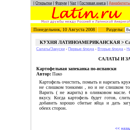
|
Открытки
|
Форум
|
Чат
|
Гостевая книга
|
Авиабилет
Понедельник, 10 Августа 2008
Разделы:
КУХНЯ ЛАТИНОАМЕРИКАНСКАЯ > Сала
Салаты/Закуски
-
Первые блюда
-
Вторые блюда
-
Н
САЛАТЫ И З
Картофельная запеканка по-испански
Автор:
Пако
Картофель очистить, помыть и нарезать кр
не слишком тонкими , но и не слишком то
Варить ( не жарить) в оливковом масле. 
вкусу. Когда картофель будет готов, слит
добавить хорошо сбитые яйца и дать загу
обеих сторон.
<< наза