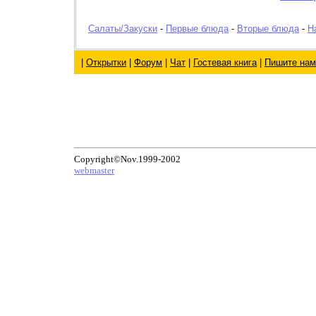
Салаты/Закуски
-
Первые блюда
-
Вторые блюда
-
Н
|
Открытки
|
Форум
|
Чат
|
Гостевая книга
|
Пишите нам
Copyright©Nov.1999-2002
webmaster