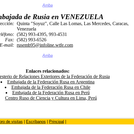
Arriba
bajada de Rusia en VENEZUELA
rección:
Quinta "Soyuz", Calle Las Lomas, Las Mercedes, Caracas,
Venezuela
eléfono:
(582) 993-4395, 993-4531
Fax:
(582) 993-6526
E-mail:
rusemb95@infoline.wtfe.com
Arriba
Enlaces relacionados:
sterio de Relaciones Exteriores de la Federación de Rusia
Embajada de la Federación Rusa en Argentina
Embajada de la Federación Rusa en Chile
Embajada de la Federación Rusa en Perú
Centro Ruso de Ciencia y Cultura en Lima, Perú
bro de visitas
|
Escríbanos
|
Principal
|