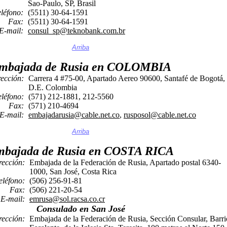
Sao-Paulo, SP, Brasil
eléfono:
(5511) 30-64-1591
Fax:
(5511) 30-64-1591
E-mail:
consul_sp@teknobank.com.br
Arriba
mbajada de Rusia en COLOMBIA
rección:
Carrera 4 #75-00, Apartado Aereo 90600, Santafé de Bogotá,
D.E. Colombia
eléfono:
(571) 212-1881, 212-5560
Fax:
(571) 210-4694
E-mail:
embajadarusia@cable.net.co
,
rusposol@cable.net.co
Arriba
bajada de Rusia en COSTA RICA
rección:
Embajada de la Federación de Rusia, Apartado postal 6340-
1000, San José, Costa Rica
eléfono:
(506) 256-91-81
Fax:
(506) 221-20-54
E-mail:
emrusa@sol.racsa.co.cr
Consulado en San José
rección:
Embajada de la Federación de Rusia, Sección Consular, Barri