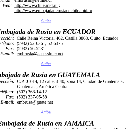
-mail:
embrusia@netline.cl
Web:
http://www.chile.mid.ru
;
http://www.embajadaderusiaenchile.mid.ru
Arriba
mbajada de Rusia en ECUADOR
rección:
Calle Reina Victoria, 462. Casilla 3868, Quito, Ecuador
eléfono:
(5932) 52-6361, 52-6375
Fax:
(5932) 56-5531
E-mail:
embrusia@accessinter.net
Arriba
bajada de Rusia en GUATEMALA
rección:
C.P. 01014, 12 calle, 3-40, zona 14, Ciudad de Guatemala,
Guatemala, América Central
eléfono:
(502) 368-14-12
Fax:
(502) 337-05-58
E-mail:
embrusa@guate.net
Arriba
Embajada de Rusia en JAMAICA