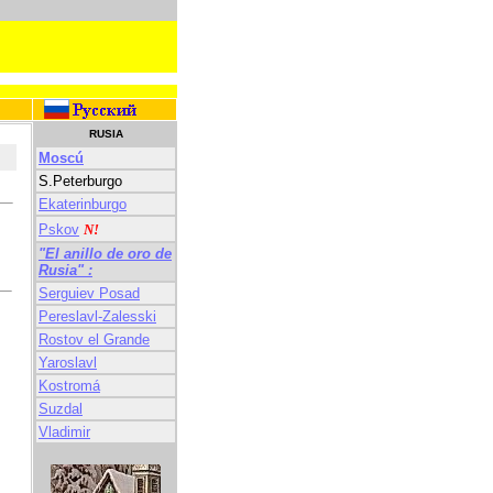
RUSIA
Moscú
S.Peterburgo
Ekaterinburgo
Pskov
N!
"El anillo de oro de
Rusia" :
Serguiev Posad
Pereslavl-Zalesski
Rostov el Grande
Yaroslavl
Kostromá
Suzdal
Vladimir