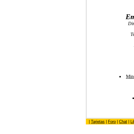
Em
Di
T
Mine
|
Tarjetas
|
Foro
|
Chat
|
Li