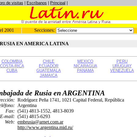
bro de visitas
|
Escríbanos
|
Principal
|
el 2001
Secciones:
RUSIA EN AMERICA LATINA
COLOMBIA
CHILE
MEXICO
PERU
COSTA-RICA
ECUADOR
NICARAGUA
URUGUAY
CUBA
GUATEMALA
PANAMA
VENEZUELA
JAMAICA
bajada de Rusia en ARGENTINA
rección:
Rodríguez Peña 1741, 1021 Capital Federal, República
eléfono:
Argentina
Fax:
(541) 4813-1552, 4813-8039
E-mail:
(541) 4815-6293
Web:
embrusia@arnet.com.ar
http://www.argentina.mid.ru/