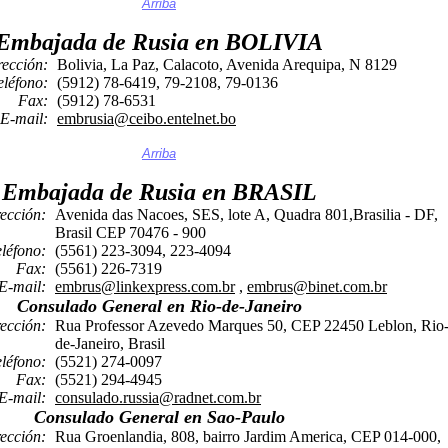
Arriba
Embajada de Rusia en BOLIVIA
rección:
Bolivia, La Paz, Calacoto, Avenida Arequipa, N 8129
eléfono:
(5912) 78-6419, 79-2108, 79-0136
Fax:
(5912) 78-6531
E-mail:
embrusia@ceibo.entelnet.bo
Arriba
Embajada de Rusia en BRASIL
ección:
Avenida das Nacoes, SES, lote A, Quadra 801,Brasilia - DF,
Brasil CEP 70476 - 900
eléfono:
(5561) 223-3094, 223-4094
Fax:
(5561) 226-7319
E-mail:
embrus@linkexpress.com.br
,
embrus@binet.com.br
Consulado General en Rio-de-Janeiro
ección:
Rua Professor Azevedo Marques 50, CEP 22450 Leblon, Rio
de-Janeiro, Brasil
eléfono:
(5521) 274-0097
Fax:
(5521) 294-4945
E-mail:
consulado.russia@radnet.com.br
Consulado General en Sao-Paulo
ección:
Rua Groenlandia, 808, bairro Jardim America, CEP 014-000,