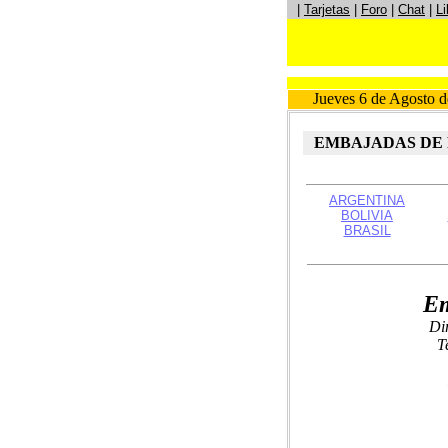
|
Tarjetas
|
Foro
|
Chat
|
Li
Jueves 6 de Agosto d
EMBAJADAS DE 
ARGENTINA
BOLIVIA
BRASIL
Em
Di
T