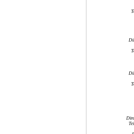
T
Di
T
Di
T
Dir
Te