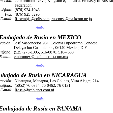
rección:
22 Norbrook Drive, Kingston 8, Jamaica, Embassy of Russia
Federation
eléfono:
(876) 924-1048
Fax:
(876) 925-8290
E-mail:
Rusembja@colis.com
,
rusconsl@ma.kcom.ne.jp
Arriba
Embajada de Rusia en MEXICO
ección:
José Vasconcelos 204, Colonia Hipodromo Condesa,
Delegación Cuauhtemoc, 06140 México, D.F.
eléfono:
(525) 273-1305, 516-0870, 516-7633
E-mail:
embrumex@mail.internet.com.mx
Arriba
bajada de Rusia en NICARAGUA
rección:
Nicaragua, Managua, Las Colinas, Vista Alegre, 214
eléfono:
(5052) 76-0374, 76-0462, 76-0131
E-mail:
Rossia@cablenet.com.ni
Arriba
Embajada de Rusia en PANAMA