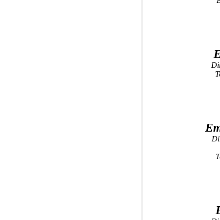
E
E
Di
T
Em
Di
T