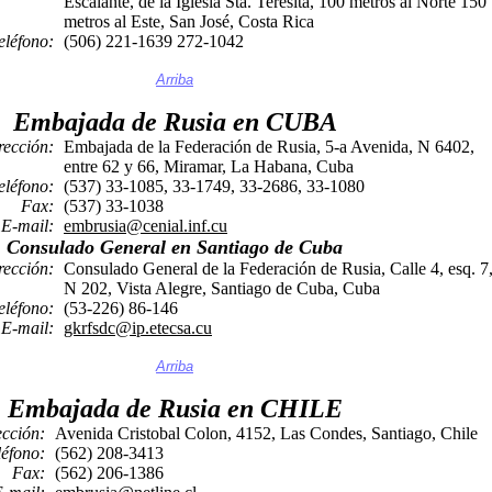
Escalante, de la Iglesia Sta. Teresita, 100 metros al Norte 150
metros al Este, San José, Costa Rica
eléfono:
(506) 221-1639 272-1042
Arriba
Embajada de Rusia en CUBA
rección:
Embajada de la Federación de Rusia, 5-a Avenida, N 6402,
entre 62 y 66, Miramar, La Habana, Cuba
eléfono:
(537) 33-1085, 33-1749, 33-2686, 33-1080
Fax:
(537) 33-1038
E-mail:
embrusia@cenial.inf.cu
Consulado General en Santiago de Cuba
rección:
Consulado General de la Federación de Rusia, Calle 4, esq. 7
N 202, Vista Alegre, Santiago de Cuba, Cuba
eléfono:
(53-226) 86-146
E-mail:
gkrfsdc@ip.etecsa.cu
Arriba
Embajada de Rusia en CHILE
ección:
Avenida Cristobal Colon, 4152, Las Condes, Santiago, Chile
léfono:
(562) 208-3413
Fax:
(562) 206-1386