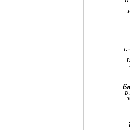
Di
T
Dir
T
Em
Di
T