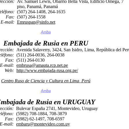
rección:
Av. Samuel Lewis, Obarrio Bella Vista, Edificio Omega, 7
piso, Panamá, Panamá
eléfono:
(507) 264-1408, 264-1635
Fax:
(507) 264-1558
E-mail:
Emruspan@sinfo.net
Arriba
Embajada de Rusia en PERU
rección:
Avenida Salaverry, 3424, San Isidro, Lima, República del Per
eléfono:
(511) 264-0036, 264-0038
Fax:
(511) 264-0130
E-mail:
embrusa@amauta.rcp.net.pe
Web:
http://www.embajada-rusa.org.pe/
Centro Ruso de Ciencia y Cultura en Lima, Perú
Arriba
mbajada de Rusia en URUGUAY
rección:
Bulevar España 2741, Montevideo, Uruguay
eléfono:
(5982) 708-1884, 708-3879
Fax:
(5982) 62-1497, 708-6597
E-mail:
embaru@montevideo.com.uy