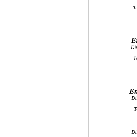
T
E
Di
T
Em
Di
T
Di