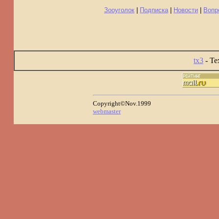
Зооуголок
|
Подписка
|
Новости
|
Вопр
tx3
- Te
Copyright©Nov.1999
webmaster