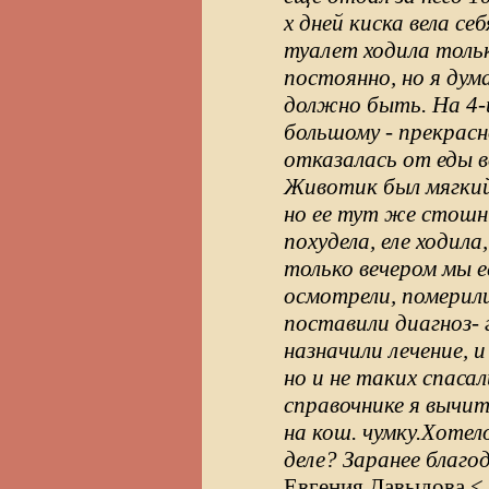
х дней киска вела себ
туалет ходила тольк
постоянно, но я дума
должно быть. На 4-й
большому - прекрасно
отказалась от еды в
Животик был мягкий
но ее тут же стошн
похудела, еле ходила
только вечером мы ее
осмотрели, померили
поставили диагноз- 
назначили лечение, и
но и не таких спасал
справочнике я вычи
на кош. чумку.Хотел
деле? Заранее благо
Евгения Давыдова <