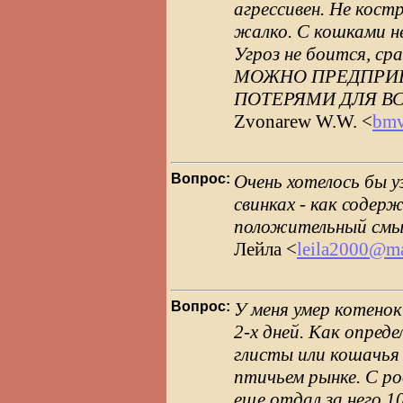
агрессивен. Не костр
жалко. С кошками не
Угроз не боится, ср
МОЖНО ПРЕДПРИ
ПОТЕРЯМИ ДЛЯ ВС
Zvonarew W.W. <
bmv
Вопрос:
Очень хотелось бы 
свинках - как содерж
положительный смыс
Лейла <
leila2000@ma
Вопрос:
У меня умер котенок 
2-х дней. Как опреде
глисты или кошачья
птичьем рынке. С ро
еще отдал за него 10