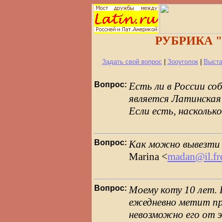
РУБРИКА "
Задать свой вопрос
|
Зооуголок
|
Выста
Вопрос:
Есть ли в России со
является Латинская
Если есть, наскольк
Вопрос:
Как можно вывезти 
Marina <
madan@il.fr
Вопрос:
Моему коту 10 лет. 
ежедневно метит пр
невозможно его от 