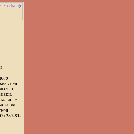
и
дого
вка спец.
льства.
вивки.
ональным
ыставка,
ской
5) 285-81-