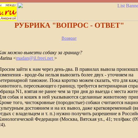
РУБРИКА "ВОПРОС - ОТВЕТ"
Возврат
Как можно вывезти собаку за границу?
Marina <
madan@il.freei.net
>
Просим зайти к нам через день-два. В правилах вывоза произошл
изменения - вроде-бы нельзя вывозить более двух - уточняем на
ветеринарной таможне. Пока коротко можем сказать, что для каж
животного, пересекающего границу, требуется ветеринарная спра
образца N1, взятая не ранее чем за три дня до выезда с места жите
Для собак и кошек в ней указываются сделанные животному при
Кроме того, чистокровные (породистые) собаки считаются наци
культурным достоянием и на их вывоз, даже кратковременный (в
отдых с владельцем и т. п.) нужно получить разрешение в Россий
Кинологической Федерации (Москва, Вятская ул., 41; тел/факс (09
24).